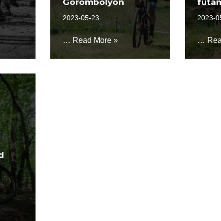
Görömbölyön
futa
2023-05-23
2023-0
…
Read More »
…
Rea
d