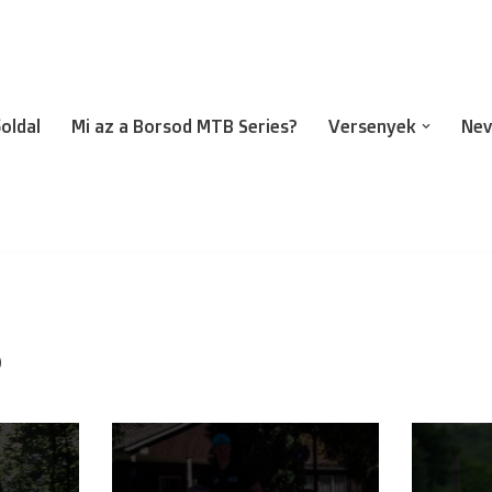
oldal
Mi az a Borsod MTB Series?
Versenyek
Nev
B