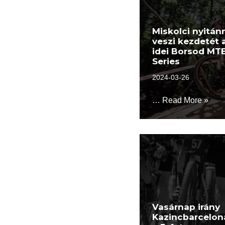
Miskolci nyitán
veszi kezdetét 
idei Borsod MT
Series
2024-03-26
…
Read More »
Vasárnap irány
Kazincbarcelon