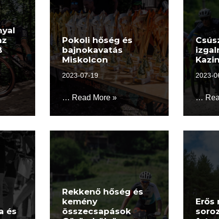
nyal
az
Pokoli hőség és
Csús
B
bajnokavatás
izga
Miskolcon
Kazi
2023-07-19
2023-0
…
Read More »
…
Rea
Rekkenő hőség és
kemény
Erős
a és
összecsapások
soroz