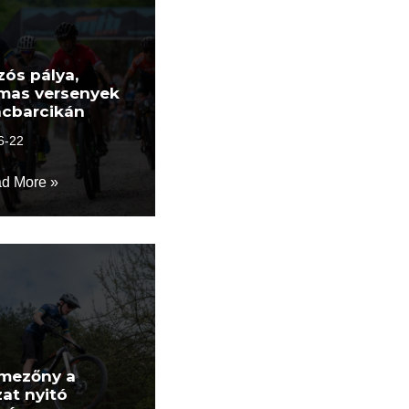
zós pálya,
lmas versenyek
ncbarcikán
6-22
d More »
 mezőny a
at nyitó