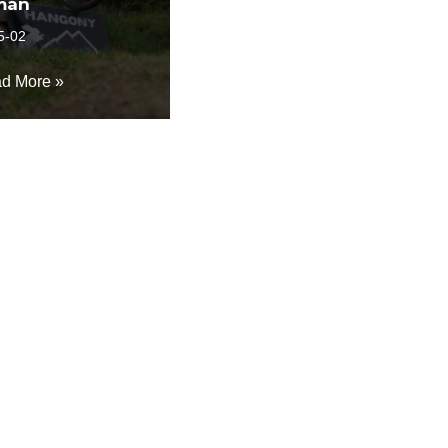
mán
5-02
d More »