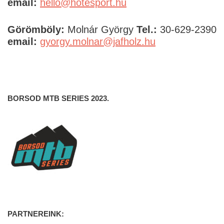
email:
hello@hotesport.hu
Görömböly:
Molnár György
Tel.:
30-629-2390
email:
gyorgy.molnar@jafholz.hu
BORSOD MTB SERIES 2023.
PARTNEREINK: