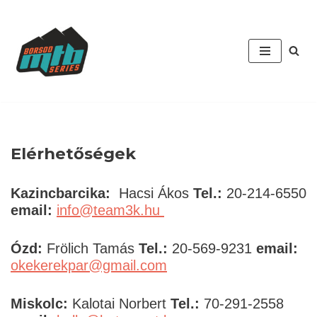
Skip
to
content
Elérhetőségek
Kazincbarcika:
Hacsi Ákos
Tel.:
20-214-6550
email:
info@team3k.hu
Ózd:
Frölich Tamás
Tel.:
20-569-9231
email:
okekerekpar@gmail.com
Miskolc:
Kalotai Norbert
Tel.:
70-291-2558