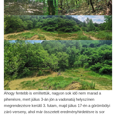
Ahogy fentebb is említettük, nagyon sok idő nem marad a
pihenésre, mert július 3-án jön a vadonatúj helyszínen
megrendezésre kerülő 3. futam, majd július 17-én a görömbölyi
záró verseny, ahol már összetett eredményhirdetésre is sor