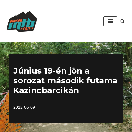
Skip
to
content
Június 19-én jön a
sorozat második futama
Kazincbarcikán
2022-06-09