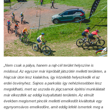
„Nem csak a pálya, hanem a rajt-cél terület helyszíne is
módosul. Az egyszer már kipróbált játszótér melletti területen, a
Hajcsár úton lesz kialakítva, így közelebb helyezkedik el az
erdei ösvényhez. Sajnos a parkolás így nehézkesebben lesz
megoldható, mert az uszoda és jégcsarnok építési munkálatait
már elkezdték az eddigi kutyafuttató területén. Az elmúlt
években megismert pincék melletti emelkedőt kiváltottuk egy
egynyomsávos emelkedőre, amit eddig lefelé ismertek meg a