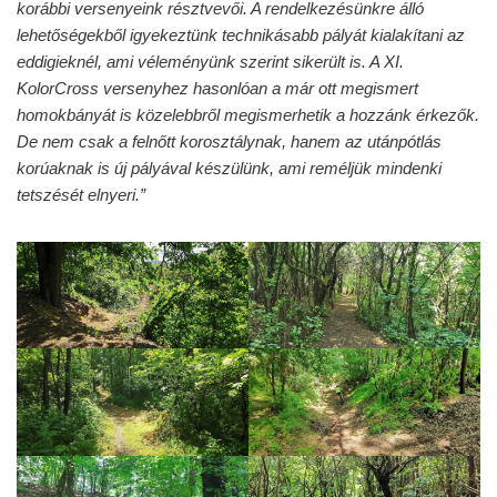
korábbi versenyeink résztvevői. A rendelkezésünkre álló
lehetőségekből igyekeztünk technikásabb pályát kialakítani az
eddigieknél, ami véleményünk szerint sikerült is. A XI.
KolorCross versenyhez hasonlóan a már ott megismert
homokbányát is közelebbről megismerhetik a hozzánk érkezők.
De nem csak a felnőtt korosztálynak, hanem az utánpótlás
korúaknak is új pályával készülünk, ami reméljük mindenki
tetszését elnyeri.”