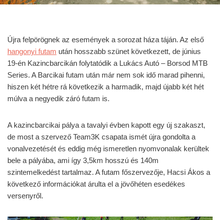
Újra felpörögnek az események a sorozat háza táján. Az első
hangonyi futam
után hosszabb szünet következett, de június
19-én Kazincbarcikán folytatódik a Lukács Autó – Borsod MTB
Series. A Barcikai futam után már nem sok idő marad pihenni,
hiszen két hétre rá következik a harmadik, majd újabb két hét
múlva a negyedik záró futam is.
A kazincbarcikai pálya a tavalyi évben kapott egy új szakaszt,
de most a szervező Team3K csapata ismét újra gondolta a
vonalvezetését és eddig még ismeretlen nyomvonalak kerültek
bele a pályába, ami így 3,5km hosszú és 140m
szintemelkedést tartalmaz. A futam főszervezője, Hacsi Ákos a
következő információkat árulta el a jövőhéten esedékes
versenyről.