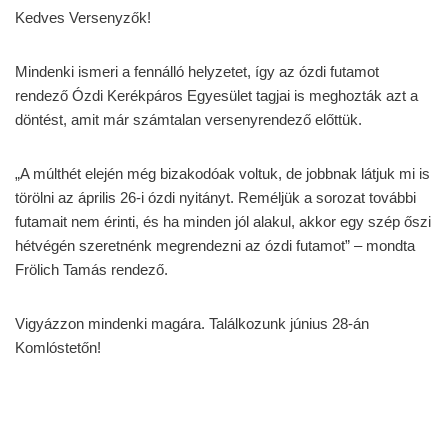
Kedves Versenyzők!
Mindenki ismeri a fennálló helyzetet, így az ózdi futamot
rendező Ózdi Kerékpáros Egyesület tagjai is meghozták azt a
döntést, amit már számtalan versenyrendező előttük.
„A múlthét elején még bizakodóak voltuk, de jobbnak látjuk mi is
törölni az április 26-i ózdi nyitányt. Reméljük a sorozat további
futamait nem érinti, és ha minden jól alakul, akkor egy szép őszi
hétvégén szeretnénk megrendezni az ózdi futamot” – mondta
Frölich Tamás rendező.
Vigyázzon mindenki magára. Találkozunk június 28-án
Komlóstetőn!