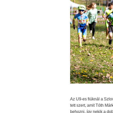
Az U9-es fiúknál a Szl
tett szert, amit Tóth M
behozni, így nekik a do