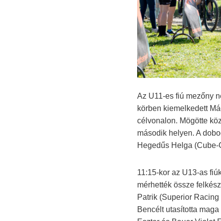
Az U11-es fiú mezőny ne
körben kiemelkedett Mád
célvonalon. Mögötte kö
második helyen. A dobog
Hegedűs Helga (Cube-C
11:15-kor az U13-as fiú
mérhették össze felkész
Patrik (Superior Racing
Bencélt utasította maga