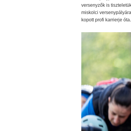
versenyzők is tiszteletü
miskolci versenypályára
kopott profi karrierje óta.