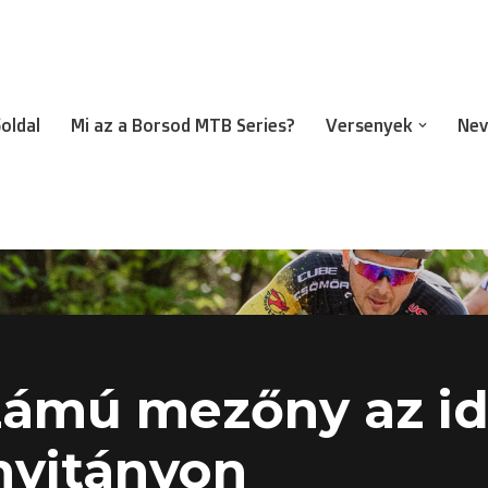
oldal
Mi az a Borsod MTB Series?
Versenyek
Nev
zámú mezőny az id
nyitányon