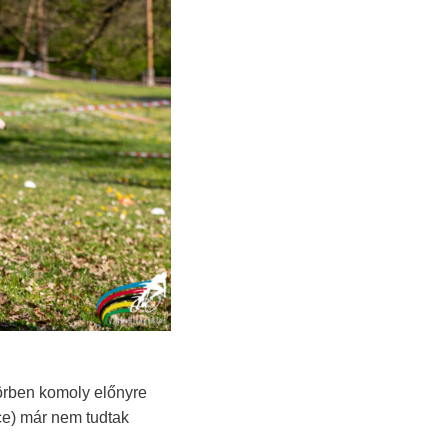
örben komoly előnyre
ce) már nem tudtak