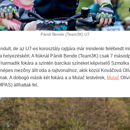
Pándi Bende (Team3K) U7
indult, de az U7-es korosztály rajtjára már mindenki felébredt m
k a helyezéskért. A fiúknál Pándi Bende (Team3K) csak 7 másod
 harmadik fokára a szintén barcikai színeket képviselő Szmol
ál népes mezőny állt oda a rajtvonalhoz, akik közül Kováčová Ol
nak. A dobogó másik két fokára a a Mulač testvérek,
Mulač
Olív
AS) állhattak fel.