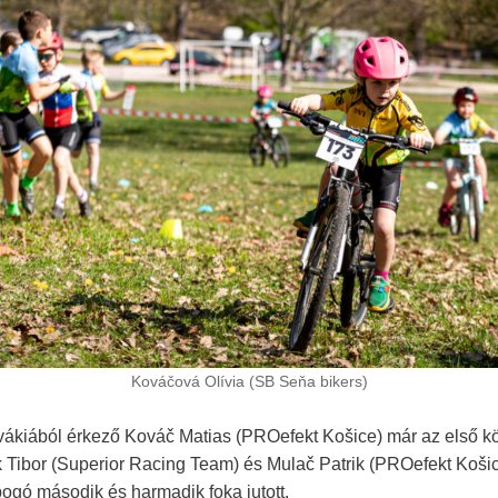
Kováčová Olívia (SB Seňa bikers)
ovákiából érkező Kováč Matias (PROefekt Košice) már az első k
árk Tibor (Superior Racing Team) és Mulač Patrik (PROefekt Koši
bogó második és harmadik foka jutott.