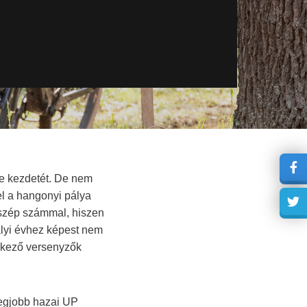
te kezdetét. De nem
el a hangonyi pálya
s szép számmal, hiszen
alyi évhez képest nem
érkező versenyzők
legjobb hazai UP