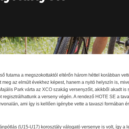
ő futama a megszokottaktól eltérőn három héttel korábban vet
tt meg az elmúlt évekhez képest, hanem a nyitó helyszín is, miv
 Majális Park várta az XCO szakág versenyzőit, akikből akadt i
ot regisztrálhattunk a verseny végén. A rendező HOTE SE a tav
omvonalán, ami így is kellően igénybe vette a tavaszi formában 
tánpótlás (U15-U17) korosztály válogató versenye is volt, így a 