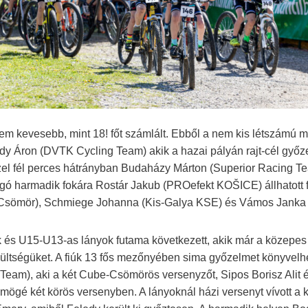
m kevesebb, mint 18! főt számlált. Ebből a nem kis létszámú 
y Áron (DVTK Cycling Team) akik a hazai pályán rajt-cél győze
zel fél perces hátrányban Budaházy Márton (Superior Racing Te
ó harmadik fokára Rostár Jakub (PROefekt KOŠICE) állhatott f
sömör), Schmiege Johanna (Kis-Galya KSE) és Vámos Janka le
k és U15-U13-as lányok futama következett, akik már a közepes
ültségüket. A fiúk 13 fős mezőnyében sima győzelmet könyvelhe
 Team), aki a két Cube-Csömörös versenyzőt, Sipos Borisz Alit 
 mögé két körös versenyben. A lányoknál házi versenyt vívott a 