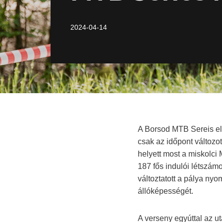
2024-04-14
A Borsod MTB Sereis els
csak az időpont változo
helyett most a miskolci
187 fős indulói létszám
változtatott a pálya ny
állóképességét.
A verseny egyúttal az u