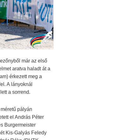
mezőnyből már az első
lmet aratva haladt át a
am) érkezett meg a
el. A lányoknál
tt a sorrend.
 méretű pályán
tett el András Péter
és Burgermeister
két Kis-Galyás Feledy