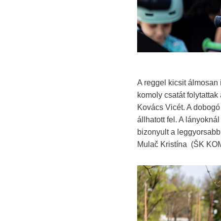
A reggel kicsit álmosan 
komoly csatát folytatta
Kovács Vicét. A dobogó
állhatott fel. A lányokn
bizonyult a leggyorsabb
Mulač Kristína (ŠK KOMP