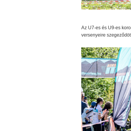
Az U7-es és U9-es koro
versenyeire szegeződött