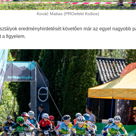
Kováč Matias (PROefekt Košice)
sztályok eredményhirdetését követően már az egyel nagyobb pá
 a figyelem.