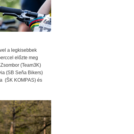
ivel a legkisebbek
perccel előzte meg
ka Zsombor (Team3K)
ívia (SB Seňa Bikers)
ia (ŠK KOMPAS) és