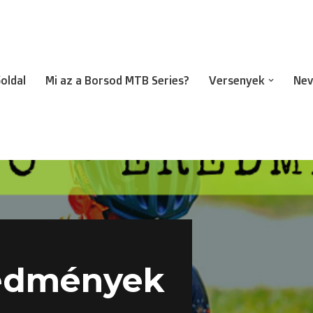
oldal
Mi az a Borsod MTB Series?
Versenyek
Nev
edmények