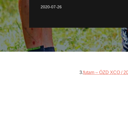
2020-07-26
3.
futam – ÓZD XCO / 202