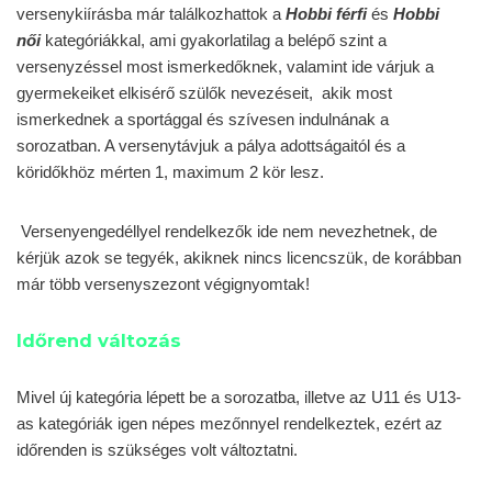
versenykiírásba már találkozhattok a
Hobbi férfi
és
Hobbi
női
kategóriákkal, ami gyakorlatilag a belépő szint a
versenyzéssel most ismerkedőknek, valamint ide várjuk a
gyermekeiket elkisérő szülők nevezéseit, akik most
ismerkednek a sportággal és szívesen indulnának a
sorozatban. A versenytávjuk a pálya adottságaitól és a
köridőkhöz mérten 1, maximum 2 kör lesz.
Versenyengedéllyel rendelkezők ide nem nevezhetnek, de
kérjük azok se tegyék, akiknek nincs licencszük, de korábban
már több versenyszezont végignyomtak!
Időrend változás
Mivel új kategória lépett be a sorozatba, illetve az U11 és U13-
as kategóriák igen népes mezőnnyel rendelkeztek, ezért az
időrenden is szükséges volt változtatni.