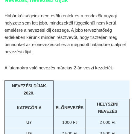
Nevezés, nevezési díjak
Habár költségeink nem csökkentek és a rendezők anyagi
helyzete sem lett jobb, mindezektől függetlenül nem kerül
emelésre a nevezési díj összege. A jobb tervezhetőség
érdekében kérünk minden résztvevőt, hogy tiszteljen meg
bennünket az előnevezéssel és a megadott határidőre utalja el
nevezési díját.
A futamokra való nevezés március 2-án veszi kezdetét.
NEVEZÉSI DÍJAK
2020.
HELYSZÍNI
KATEGÓRIA
ELŐNEVEZÉS
NEVEZÉS
U7
1000 Ft
2 000 Ft
U9
2 500 Ft
3 500 Ft