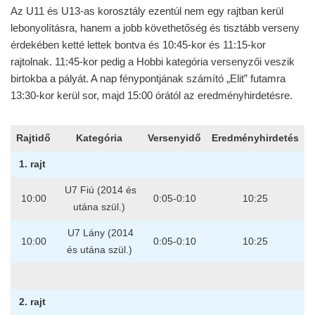
Az U11 és U13-as korosztály ezentúl nem egy rajtban kerül
lebonyolításra, hanem a jobb követhetőség és tisztább verseny
érdekében ketté lettek bontva és 10:45-kor és 11:15-kor
rajtolnak. 11:45-kor pedig a Hobbi kategória versenyzői veszik
birtokba a pályát. A nap fénypontjának számító „Elit” futamra
13:30-kor kerül sor, majd 15:00 órától az eredményhirdetésre.
Rajtidő
Kategória
Versenyidő
Eredményhirdetés
1. rajt
U7 Fiú (2014 és
10:00
0:05-0:10
10:25
utána szül.)
U7 Lány (2014
10:00
0:05-0:10
10:25
és utána szül.)
2. rajt