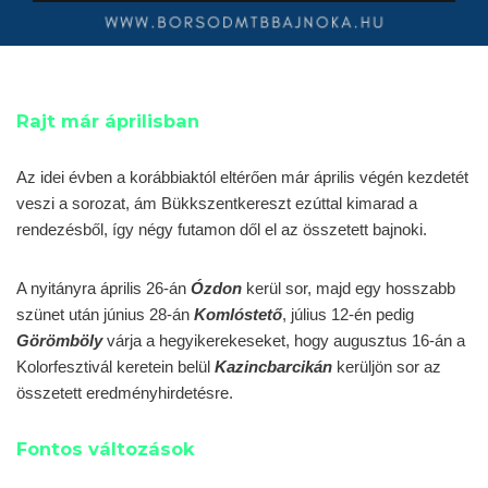
Rajt már áprilisban
Az idei évben a korábbiaktól eltérően már április végén kezdetét
veszi a sorozat, ám Bükkszentkereszt ezúttal kimarad a
rendezésből, így négy futamon dől el az összetett bajnoki.
A nyitányra április 26-án
Ózdon
kerül sor, majd egy hosszabb
szünet után június 28-án
Komlóstető
, július 12-én pedig
Görömböly
várja a hegyikerekeseket, hogy augusztus 16-án a
Kolorfesztivál keretein belül
Kazincbarcikán
kerüljön sor az
összetett eredményhirdetésre.
Fontos változások