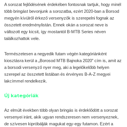
A sorozat fejlődésének érdekében fontosnak tartjuk, hogy minél
több bringást bevonjunk a sorozatba, ezért 2020-ban a Borsod
megyén kívülről érkező versenyzők is szerepelni fognak az
összetett eredménylistán. Ennek okán a sorozat neve is
változott egy kicsit, így mostantól B-MTB Series néven
találkozhattok vele.
Természetesen a negyedik futam végén kategóriánként
kiosztásra kerül a „Borosod MTB Bajnoka 2020” cím is, amit az
a borsodi versenyző nyer meg, aki a legelőkelőbb helyen
szerepel az összetett listában és érvényes B-A-Z megyei
lakcímmel rendelkezik.
Új kategóriák
Az elmúlt években több olyan bringás is érdeklődött a sorozat
versenyei iránt, akik ugyan rendszeresen nem versenyeznek,
de szívesen kipróbálják magukat egy-egy futamon. Ezért a