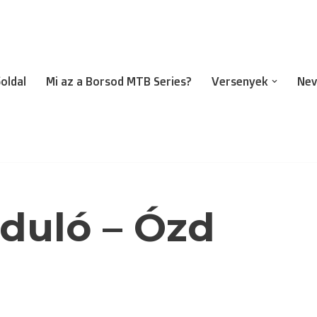
oldal
Mi az a Borsod MTB Series?
Versenyek
Nev
rduló – Ózd