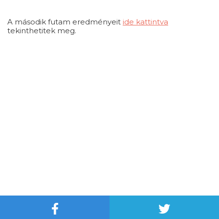
A második futam eredményeit
ide kattintva
tekinthetitek meg.
Neve
| Powered by
WordPress