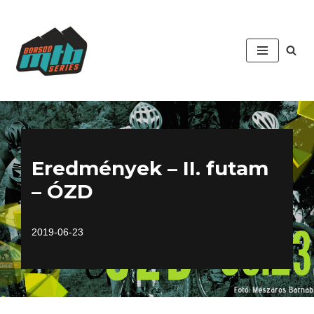
Skip
to
content
Eredmények – II. futam
– ÓZD
2019-06-23