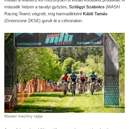
második helyen a tavalyi győztes,
Szilágyi Szabolcs
(MASH
Racing Team) végzett, míg harmadikként
Káldi Tamás
(Greenzone ZKSE) gurult át a célvonalon.
Master mezőny rajtja