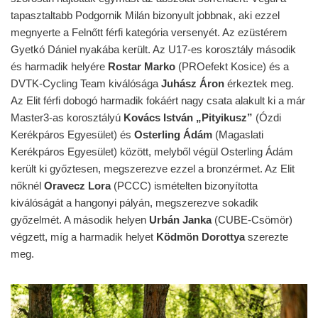
tapasztaltabb Podgornik Milán bizonyult jobbnak, aki ezzel
megnyerte a Felnőtt férfi kategória versenyét. Az ezüstérem
Gyetkó Dániel nyakába került. Az U17-es korosztály második
és harmadik helyére
Rostar Marko
(PROefekt Kosice) és a
DVTK-Cycling Team kiválósága
Juhász Áron
érkeztek meg.
Az Elit férfi dobogó harmadik fokáért nagy csata alakult ki a már
Master3-as korosztályú
Kovács István „Pityikusz”
(Ózdi
Kerékpáros Egyesület) és
Osterling Ádám
(Magaslati
Kerékpáros Egyesület) között, melyből végül Osterling Ádám
került ki győztesen, megszerezve ezzel a bronzérmet. Az Elit
nőknél
Oravecz Lora
(PCCC) ismételten bizonyította
kiválóságát a hangonyi pályán, megszerezve sokadik
győzelmét. A második helyen
Urbán Janka
(CUBE-Csömör)
végzett, míg a harmadik helyet
Ködmön Dorottya
szerezte
meg.