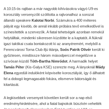
A 10:15-ös rajtban a már nagyobb kihívásokra vágyó U9-es
korosztály versenyzőit szólította a rajtvonalhoz a sorozat
állandó speakere
Kalotai Norbi
. Számukra a 400 méteres
pályát egy kisebb, de annál inkább próbára tevő emelkedővel is
színesítették a szervezők. A fiatal tehetségek azonban remekül
helytálltak, mindenki sikeresen küzdötte le a kaptatót. A fiúknál
igazi taktikai csata bontakozott ki az aranyéremért, melyből a
Ferencvárosi Torna Club ifjú titánja,
Soós Patrik Olivér
került ki
győztesen, mindössze három másodperccel megelőzve a
szívósan küzdő
Tóth-Bartha Nimródot
. A harmadik helyet
Tamás Péte
r (Kis-Galya KSE) szerezte meg. A lányoknál
Mády
Elena
egyedüli indulóként képviselte korosztályát, így ő állhatott
fel a dobogó legmagasabb fokára, elismerve bátorságát és
kitartását.
A legkisebbek versenyeit követően került sor a nap első
eredményhirdetésére, ahol a fiatal bajnokok büszkén vehették