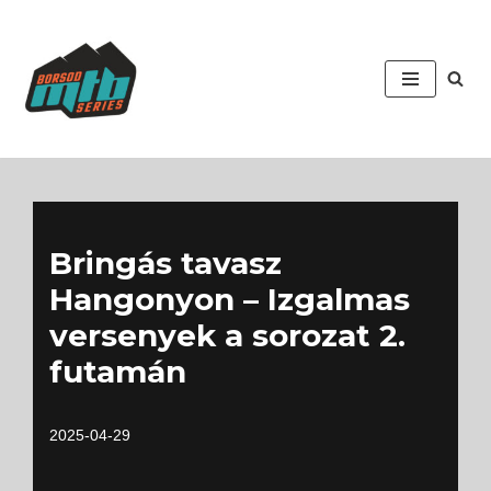
Skip
to
content
Bringás tavasz
Hangonyon – Izgalmas
versenyek a sorozat 2.
futamán
2025-04-29