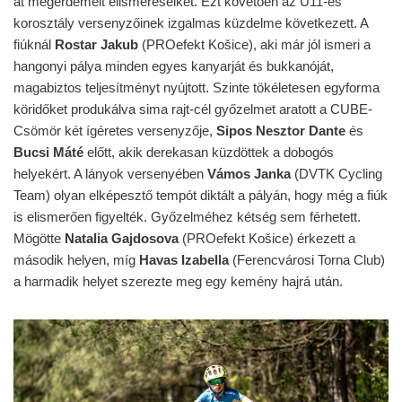
át megérdemelt elismeréseiket. Ezt követően az U11-es
korosztály versenyzőinek izgalmas küzdelme következett. A
fiúknál
Rostar Jakub
(PROefekt Košice), aki már jól ismeri a
hangonyi pálya minden egyes kanyarját és bukkanóját,
magabiztos teljesítményt nyújtott. Szinte tökéletesen egyforma
köridőket produkálva sima rajt-cél győzelmet aratott a CUBE-
Csömör két ígéretes versenyzője,
Sipos Nesztor Dante
és
Bucsi Máté
előtt, akik derekasan küzdöttek a dobogós
helyekért. A lányok versenyében
Vámos Janka
(DVTK Cycling
Team) olyan elképesztő tempót diktált a pályán, hogy még a fiúk
is elismerően figyelték. Győzelméhez kétség sem férhetett.
Mögötte
Natalia Gajdosova
(PROefekt Košice) érkezett a
második helyen, míg
Havas Izabella
(Ferencvárosi Torna Club)
a harmadik helyet szerezte meg egy kemény hajrá után.