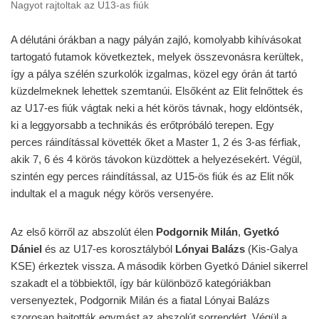
Nagyot rajtoltak az U13-as fiúk
A délutáni órákban a nagy pályán zajló, komolyabb kihívásokat
tartogató futamok következtek, melyek összevonásra kerültek,
így a pálya szélén szurkolók izgalmas, közel egy órán át tartó
küzdelmeknek lehettek szemtanúi. Elsőként az Elit felnőttek és
az U17-es fiúk vágtak neki a hét körös távnak, hogy eldöntsék,
ki a leggyorsabb a technikás és erőtpróbáló terepen. Egy
perces ráindítással követték őket a Master 1, 2 és 3-as férfiak,
akik 7, 6 és 4 körös távokon küzdöttek a helyezésekért. Végül,
szintén egy perces ráindítással, az U15-ös fiúk és az Elit nők
indultak el a maguk négy körös versenyére.
Az első körről az abszolút élen
Podgornik Milán
,
Gyetkó
Dániel
és az U17-es korosztályból
Lónyai Balázs
(Kis-Galya
KSE) érkeztek vissza. A második körben Gyetkó Dániel sikerrel
szakadt el a többiektől, így bár különböző kategóriákban
versenyeztek, Podgornik Milán és a fiatal Lónyai Balázs
szorosan hajtották egymást az abszolút sorrendért. Végül a