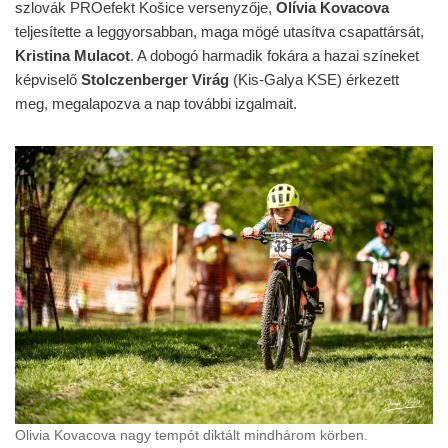
szlovák PROefekt Košice versenyzője,
Olívia Kovacova
teljesítette a leggyorsabban, maga mögé utasítva csapattársát,
Kristina Mulacot
. A dobogó harmadik fokára a hazai színeket
képviselő
Stolczenberger Virág
(Kis-Galya KSE) érkezett
meg, megalapozva a nap további izgalmait.
Olivia Kovacova nagy tempót diktált mindhárom körben.