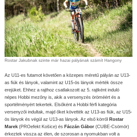
Rostar Jakubnak szinte már hazai pályának számít Hangony
Az U11-es futamot követően a közepes méretű pályán az U13-
as fiúk és lányok, valamint az U15-ös lányok mérték össze
erejüket. Ehhez a rajthoz csatlakozott az 5. rajtként induló
népes Hobbi mezőny is, akik a versenyzés öröméért és a
sportélményért tekertek. Elsőként a Hobbi férfi kategória
versenyzői indultak, majd őket követték az U13-as fiúk, az U15-
ös lányok és végül az U13-as lányok. Az első körről
Rostar
Marek
(PROefekt Košice) és
Fáczán Gábor
(CUBE-Csömör)
érkeztek vissza az élen, de szorosan a nyomukban volt a