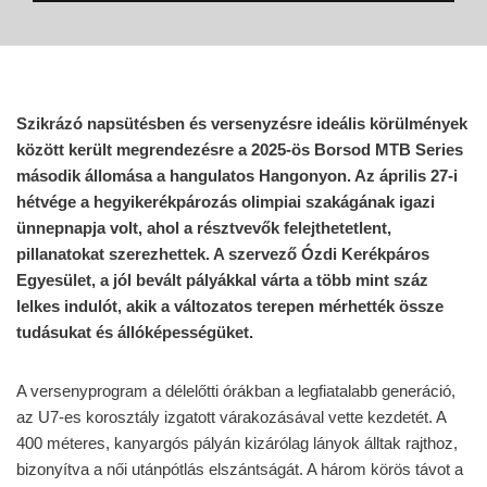
Szikrázó napsütésben és versenyzésre ideális körülmények
között került megrendezésre a 2025-ös Borsod MTB Series
második állomása a hangulatos Hangonyon. Az április 27-i
hétvége a hegyikerékpározás olimpiai szakágának igazi
ünnepnapja volt, ahol a résztvevők felejthetetlent,
pillanatokat szerezhettek. A szervező Ózdi Kerékpáros
Egyesület, a jól bevált pályákkal várta a több mint száz
lelkes indulót, akik a változatos terepen mérhették össze
tudásukat és állóképességüket.
A versenyprogram a délelőtti órákban a legfiatalabb generáció,
az U7-es korosztály izgatott várakozásával vette kezdetét. A
400 méteres, kanyargós pályán kizárólag lányok álltak rajthoz,
bizonyítva a női utánpótlás elszántságát. A három körös távot a