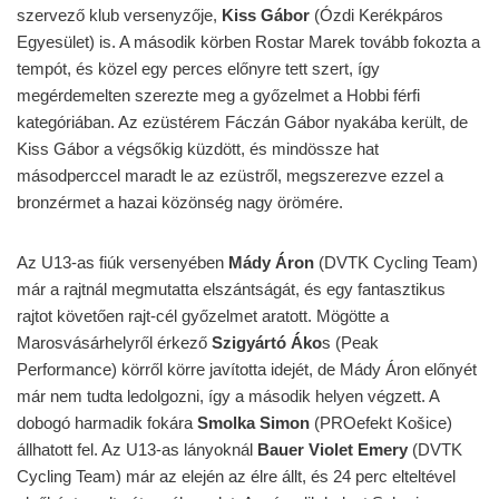
szervező klub versenyzője,
Kiss Gábor
(Ózdi Kerékpáros
Egyesület) is. A második körben Rostar Marek tovább fokozta a
tempót, és közel egy perces előnyre tett szert, így
megérdemelten szerezte meg a győzelmet a Hobbi férfi
kategóriában. Az ezüstérem Fáczán Gábor nyakába került, de
Kiss Gábor a végsőkig küzdött, és mindössze hat
másodperccel maradt le az ezüstről, megszerezve ezzel a
bronzérmet a hazai közönség nagy örömére.
Az U13-as fiúk versenyében
Mády Áron
(DVTK Cycling Team)
már a rajtnál megmutatta elszántságát, és egy fantasztikus
rajtot követően rajt-cél győzelmet aratott. Mögötte a
Marosvásárhelyről érkező
Szigyártó Áko
s (Peak
Performance) körről körre javította idejét, de Mády Áron előnyét
már nem tudta ledolgozni, így a második helyen végzett. A
dobogó harmadik fokára
Smolka Simon
(PROefekt Košice)
állhatott fel. Az U13-as lányoknál
Bauer Violet Emery
(DVTK
Cycling Team) már az elején az élre állt, és 24 perc elteltével