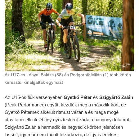
Az U17-es Lónyai Balázs (88) és Podgornik Milán (1) több körön
keresztül kínálgatták egymást
Az U15-ös fiúk versenyében
Gyetkó Péter
és
Szigyártó Zalán
(Peak Performance) együtt kezdték meg a második kört, de
Gyetkó Péternek sikerült ritmust váltania és maga mögé
utasítania ellenfelét, így győztesként zárta a hangonyi futamot.
Szigyártó Zalán a harmadik és negyedik körben jelentősen
lassult, így már nem tudott felzárkózni, de így is értékes