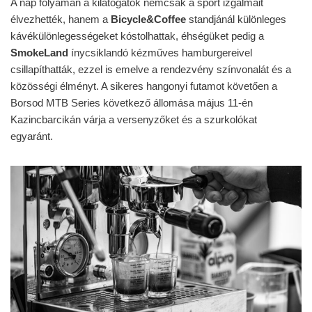
A nap folyamán a kilátogatók nemcsak a sport izgalmait
élvezhették, hanem a
Bicycle&Coffee
standjánál különleges
kávékülönlegességeket kóstolhattak, éhségüket pedig a
SmokeLand
ínycsiklandó kézműves hamburgereivel
csillapíthatták, ezzel is emelve a rendezvény színvonalát és a
közösségi élményt. A sikeres hangonyi futamot követően a
Borsod MTB Series következő állomása május 11-én
Kazincbarcikán várja a versenyzőket és a szurkolókat
egyaránt.