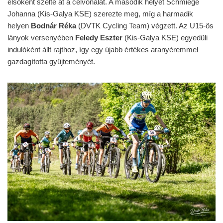
elsőként szelte át a célvonalat. A második helyet Schmiege
Johanna (Kis-Galya KSE) szerezte meg, míg a harmadik
helyen
Bodnár Réka
(DVTK Cycling Team) végzett. Az U15-ös
lányok versenyében
Feledy Eszter
(Kis-Galya KSE) egyedüli
indulóként állt rajthoz, így egy újabb értékes aranyéremmel
gazdagította gyűjteményét.