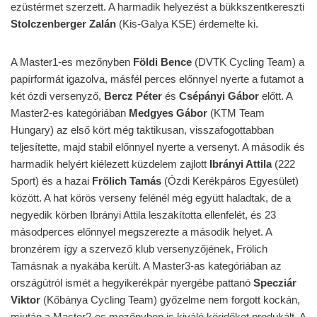
ezüstérmet szerzett. A harmadik helyezést a bükkszentkereszti
Stolczenberger Zalán
(Kis-Galya KSE) érdemelte ki.
A Master1-es mezőnyben
Földi Bence
(DVTK Cycling Team) a
papírformát igazolva, másfél perces előnnyel nyerte a futamot a
két ózdi versenyző,
Bercz Péter
és
Csépányi Gábor
előtt. A
Master2-es kategóriában
Medgyes Gábor
(KTM Team
Hungary) az első kört még taktikusan, visszafogottabban
teljesítette, majd stabil előnnyel nyerte a versenyt. A második és
harmadik helyért kiélezett küzdelem zajlott
Ibrányi Attila
(222
Sport) és a hazai
Frölich Tamás
(Ózdi Kerékpáros Egyesület)
között. A hat körös verseny felénél még együtt haladtak, de a
negyedik körben Ibrányi Attila leszakította ellenfelét, és 23
másodperces előnnyel megszerezte a második helyet. A
bronzérem így a szervező klub versenyzőjének, Frölich
Tamásnak a nyakába került. A Master3-as kategóriában az
országútról ismét a hegyikerékpár nyergébe pattanó
Specziár
Viktor
(Kőbánya Cycling Team) győzelme nem forgott kockán,
miután a Master2-es mezőnyben is kiváló köridőket produkált. A